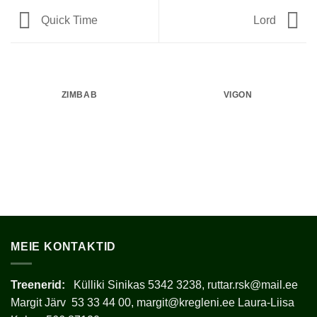
Quick Time
Lord
ZIMBAB
VIGON
MEIE KONTAKTID
Treenerid:
Külliki Sinikas 5342 3238, ruttar.rsk@mail.ee
Margit Järv 53 33 44 00, margit@kregleni.ee Laura-Liisa