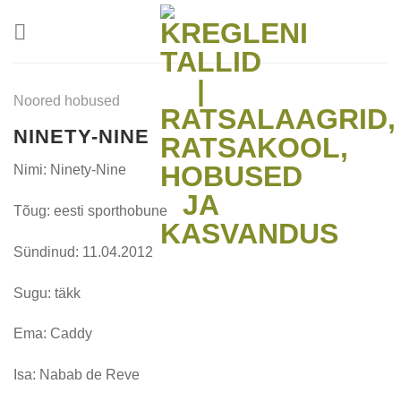
Skip
to
content
Noored hobused
NINETY-NINE
Nimi: Ninety-Nine
Tõug: eesti sporthobune
Sündinud: 11.04.2012
Sugu: täkk
Ema: Caddy
Isa: Nabab de Reve