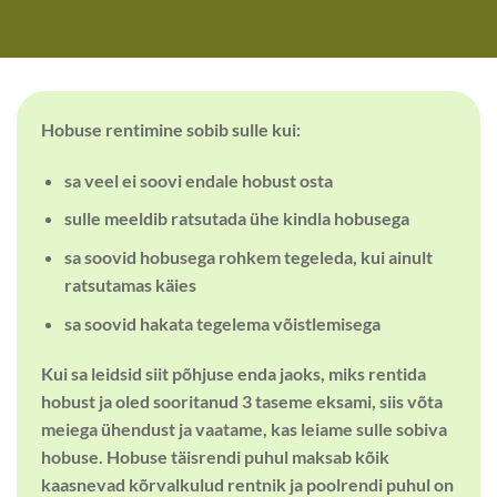
Hobuse rentimine sobib sulle kui:
sa veel ei soovi endale hobust osta
sulle meeldib ratsutada ühe kindla hobusega
sa soovid hobusega rohkem tegeleda, kui ainult
ratsutamas käies
sa soovid hakata tegelema võistlemisega
Kui sa leidsid siit põhjuse enda jaoks, miks rentida
hobust ja oled sooritanud 3 taseme eksami, siis võta
meiega ühendust ja vaatame, kas leiame sulle sobiva
hobuse. Hobuse täisrendi puhul maksab kõik
kaasnevad kõrvalkulud rentnik ja poolrendi puhul on