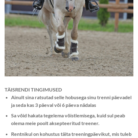
TÄISRENDI TINGIMUSED
Ainult sina ratsutad selle hobusega sinu trenni päevadel
ja seda kas 3 päeval või 6 päeva nädalas
Sa võid hakata tegelema võistlemisega, kuid sul peab
olema meie poolt aksepteeritud treener.
Rentnikul on kohustus täita treeningpäevikut, mis tuleb