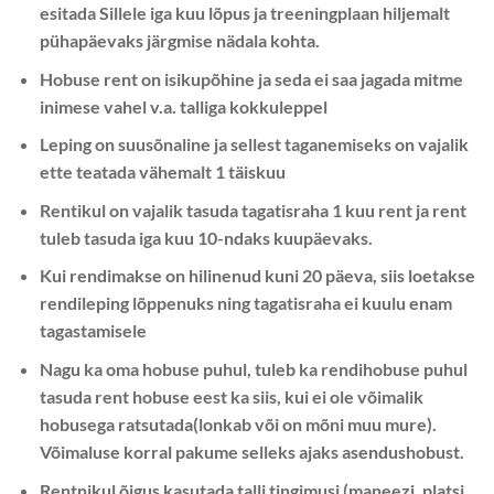
esitada Sillele iga kuu lõpus ja treeningplaan hiljemalt
pühapäevaks järgmise nädala kohta.
Hobuse rent on isikupõhine ja seda ei saa jagada mitme
inimese vahel v.a. talliga kokkuleppel
Leping on suusõnaline ja sellest taganemiseks on vajalik
ette teatada vähemalt 1 täiskuu
Rentikul on vajalik tasuda tagatisraha 1 kuu rent ja rent
tuleb tasuda iga kuu 10-ndaks kuupäevaks.
Kui rendimakse on hilinenud kuni 20 päeva, siis loetakse
rendileping lõppenuks ning tagatisraha ei kuulu enam
tagastamisele
Nagu ka oma hobuse puhul, tuleb ka rendihobuse puhul
tasuda rent hobuse eest ka siis, kui ei ole võimalik
hobusega ratsutada(lonkab või on mõni muu mure).
Võimaluse korral pakume selleks ajaks asendushobust.
Rentnikul õigus kasutada talli tingimusi (maneezi, platsi,