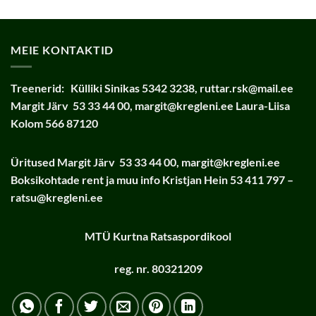
MEIE KONTAKTID
Treenerid:
Külliki Sinikas 5342 3238, ruttar.rsk@mail.ee
Margit Järv 53 33 44 00, margit@kregleni.ee Laura-Liisa
Kolom 566 87120
Üritused
Margit Järv 53 33 44 00, margit@kregleni.ee
Boksikohtade rent ja muu info
Kristjan Hein 53 411 797 –
ratsu@kregleni.ee
MTÜ Kurtna Ratsaspordikool
reg. nr. 80321209