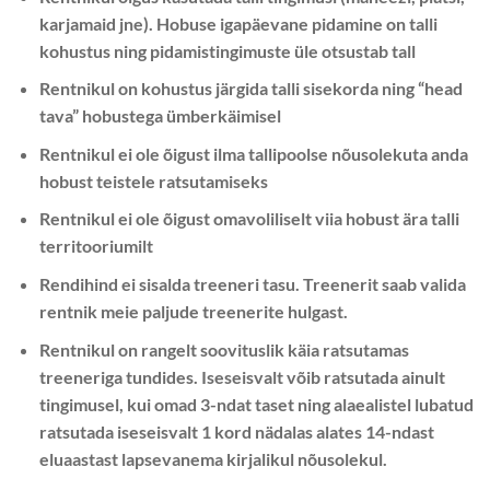
karjamaid jne). Hobuse igapäevane pidamine on talli
kohustus ning pidamistingimuste üle otsustab tall
Rentnikul on kohustus järgida talli sisekorda ning “head
tava” hobustega ümberkäimisel
Rentnikul ei ole õigust ilma tallipoolse nõusolekuta anda
hobust teistele ratsutamiseks
Rentnikul ei ole õigust omavoliliselt viia hobust ära talli
territooriumilt
Rendihind ei sisalda treeneri tasu. Treenerit saab valida
rentnik meie paljude treenerite hulgast.
Rentnikul on rangelt soovituslik käia ratsutamas
treeneriga tundides. Iseseisvalt võib ratsutada ainult
tingimusel, kui omad 3-ndat taset ning alaealistel lubatud
ratsutada iseseisvalt 1 kord nädalas alates 14-ndast
eluaastast lapsevanema kirjalikul nõusolekul.