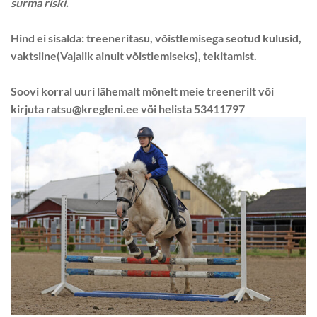
surma riski.
Hind ei sisalda: treeneritasu, võistlemisega seotud kulusid,
vaktsiine(Vajalik ainult võistlemiseks), tekitamist.
Soovi korral uuri lähemalt mõnelt meie treenerilt või
kirjuta ratsu@kregleni.ee või helista 53411797