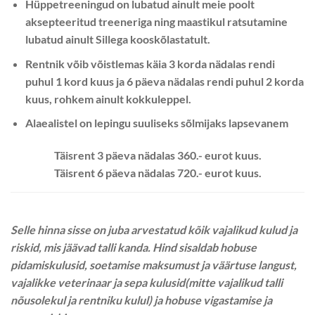
Hüppetreeningud on lubatud ainult meie poolt
aksepteeritud treeneriga ning maastikul ratsutamine
lubatud ainult Sillega kooskõlastatult.
Rentnik võib võistlemas käia 3 korda nädalas rendi
puhul 1 kord kuus ja 6 päeva nädalas rendi puhul 2 korda
kuus, rohkem ainult kokkuleppel.
Alaealistel on lepingu suuliseks sõlmijaks lapsevanem
Täisrent 3 päeva nädalas 360.- eurot kuus.
Täisrent 6 päeva nädalas 720.- eurot kuus.
Selle hinna sisse on juba arvestatud kõik vajalikud kulud ja
riskid, mis jäävad talli kanda. Hind sisaldab hobuse
pidamiskulusid, soetamise maksumust ja väärtuse langust,
vajalikke veterinaar ja sepa kulusid(mitte vajalikud talli
nõusolekul ja rentniku kulul) ja hobuse vigastamise ja