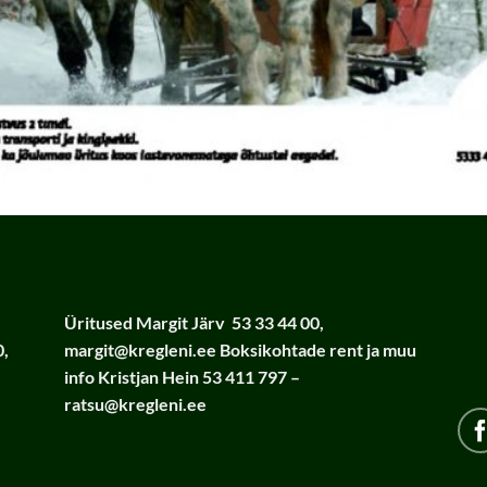
Üritused
Margit Järv 53 33 44 00,
0,
margit@kregleni.ee
Boksikohtade rent ja muu
info
Kristjan Hein 53 411 797 –
ratsu@kregleni.ee