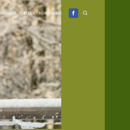
UUDISED
GALERII
KONTAKTID