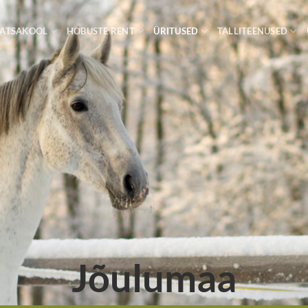
ATSAKOOL
HOBUSTE RENT
ÜRITUSED
TALLITEENUSED
Jõulumaa