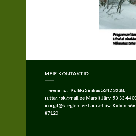
MEIE KONTAKTID
Treenerid:
Külliki Sinikas 5342 3238,
ruttar.rsk@mail.ee Margit Järv 53 33 44 0
margit@kregleni.ee Laura-Liisa Kolom 566
87120