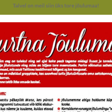
Talvel on meil siin üks tore jõulumaa!